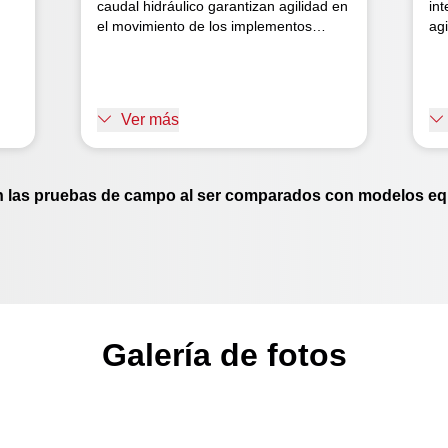
caudal hidráulico garantizan agilidad en
in
el movimiento de los implementos
agi
durante las maniobras de cabecera.
op
Además, con un simple toque, alcanzas
hi
la rotación ideal para la actividad.
rá
Facilidad y eficacia para que ganes
ma
Ver más
.
más tiempo.
n las pruebas de campo al ser comparados con modelos equ
Galería de fotos