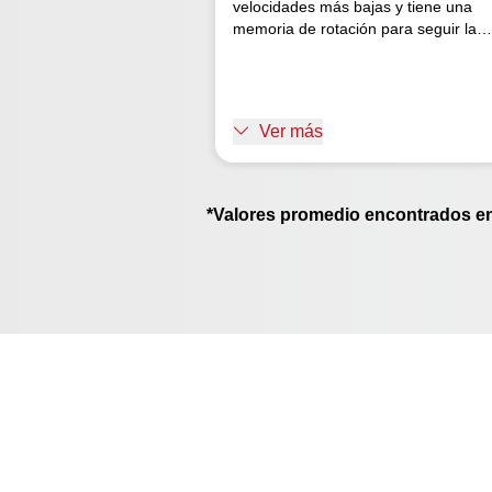
velocidades más bajas y tiene una
memoria de rotación para seguir la
velocidad programada. No hay
desperdicio ni desgaste excesivo y el
sistema de gestión evita tiempos de
inactividad y mantenimiento
Ver más
innecesarios. Inversión que dura más
*Valores promedio encontrados e