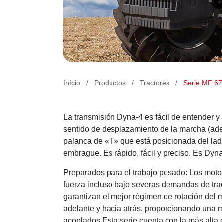
Produtos
Início
/
Productos
/
Tractores
/
Serie MF 6
NADA TE
La transmisión Dyna-4 es fácil de entender y 
DETENDRÁ
sentido de desplazamiento de la marcha (adel
palanca de «T» que está posicionada del lad
Conozca el MF 6700 R
embrague. Es rápido, fácil y preciso. Es Dyna
Dyna-4
Preparados para el trabajo pesado: Los moto
fuerza incluso bajo severas demandas de trac
garantizan el mejor régimen de rotación del 
adelante y hacia atrás, proporcionando una m
acoplados.Esta serie cuenta con la más alta c