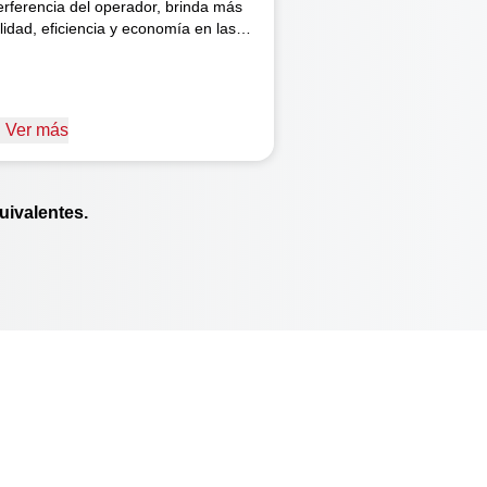
terferencia del operador, brinda más
lidad, eficiencia y economía en las
eraciones. Además, el sistema
dráulico permite una elevación más
pida del implemento, agilizando las
niobras de cabecera.
Ver más
ivalentes.