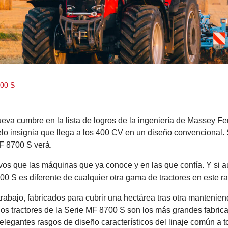
700 S
NCIA Y
a cumbre en la lista de logros de la ingeniería de Massey Fer
A DE PRECISIÓN
o insignia que llega a los 400 CV en un diseño convencional. 
MF 8700 S verá.
os que las máquinas que ya conoce y en las que confía. Y si aún
0 S es diferente de cualquier otra gama de tractores en este r
rabajo, fabricados para cubrir una hectárea tras otra mantenie
os tractores de la Serie MF 8700 S son los más grandes fabric
 elegantes rasgos de diseño característicos del linaje común a 