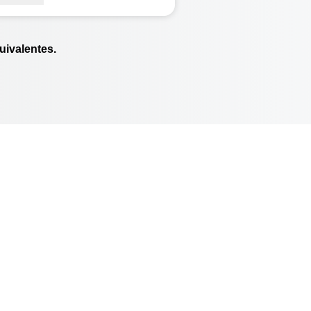
ntacto con el suelo, que crean "mini
ugas" que prolongan la huella en un
 %, distribuyen el peso con mayor
icacia y mejoran la tracción hasta en
ivalentes.
 28 %.