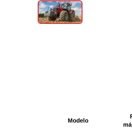
Modelo
má