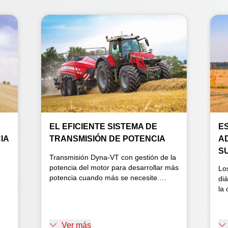
EL EFICIENTE SISTEMA DE
E
IA
TRANSMISIÓN DE POTENCIA
A
S
Transmisión Dyna-VT con gestión de la
potencia del motor para desarrollar más
Lo
potencia cuando más se necesite.
di
Perfecta combinación de motor y
la
transmisión, diseñada para
el
proporcionar la máxima productividad.
op
co
Ver más