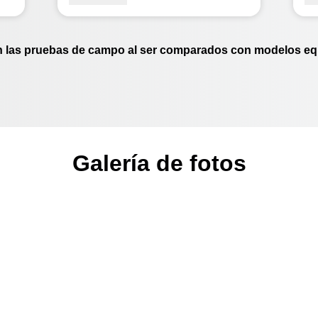
co
or
26
ef
n las pruebas de campo al ser comparados con modelos equ
un
Galería de fotos