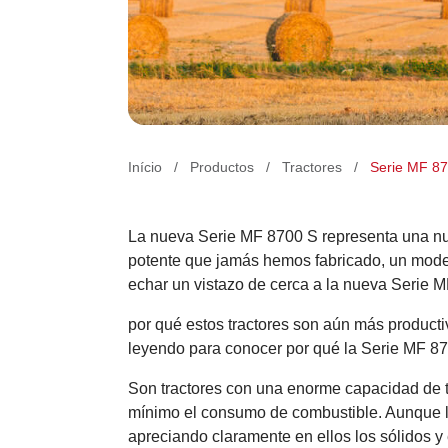
Produtos
Início
/
Productos
/
Tractores
/
Serie MF 8
MAYOR POTE
La nueva Serie MF 8700 S representa una nuev
AGRICULTUR
potente que jamás hemos fabricado, un model
echar un vistazo de cerca a la nueva Serie 
Presentamos la MF 8700 S
por qué estos tractores son aún más productiv
leyendo para conocer por qué la Serie MF 870
Son tractores con una enorme capacidad de t
mínimo el consumo de combustible. Aunque l
apreciando claramente en ellos los sólidos y