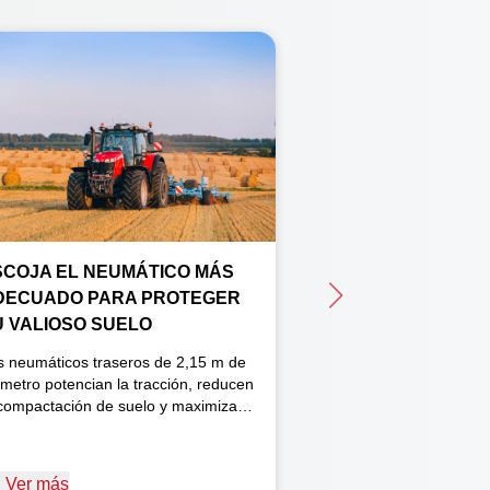
SCOJA EL NEUMÁTICO MÁS
TECNOLOGÍA MF
DECUADO PARA PROTEGER
DE LA MANO
U VALIOSO SUELO
Terminal táctil MF Da
Avanzado e intuitivo
s neumáticos traseros de 2,15 m de
Precisión submétrica
ámetro potencian la tracción, reducen
amplia variedad de s
 compactación de suelo y maximizan
corrección, incluidos
 rendimiento. Los neumáticos
Trimble y Novatel. 
cionales Michelin AxioBib 2 cuentan
Multipad: eficiente y
n un mayor número de tacos en
Ver más
Ver más